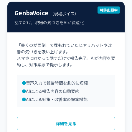
特許出願中
GenbaVoice
（現場ボイス）
話すだけ。現場の気づきをAIが資産化
「書くのが面倒」で埋もれていたヒヤリハットや改
善の気づきを吸い上げます。
スマホに向かって話すだけで報告完了。AIが内容を要
約し、対策案まで提示します。
●
音声入力で報告時間を劇的に短縮
●
AIによる報告内容の自動要約
●
AIによる対策・改善案の提案機能
詳細を見る